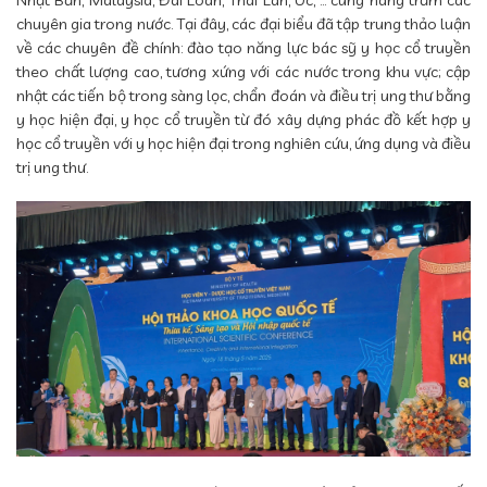
Nhật Bản, Malaysia, Đài Loan, Thái Lan, Úc, ... cùng hàng trăm các
chuyên gia trong nước. Tại đây, các đại biểu đã tập trung thảo luận
về các chuyên đề chính: đào tạo năng lực bác sỹ y học cổ truyền
theo chất lượng cao, tương xứng với các nước trong khu vực; cập
nhật các tiến bộ trong sàng lọc, chẩn đoán và điều trị ung thư bằng
y học hiện đại, y học cổ truyền từ đó xây dựng phác đồ kết hợp y
học cổ truyền với y học hiện đại trong nghiên cứu, ứng dụng và điều
trị ung thư.