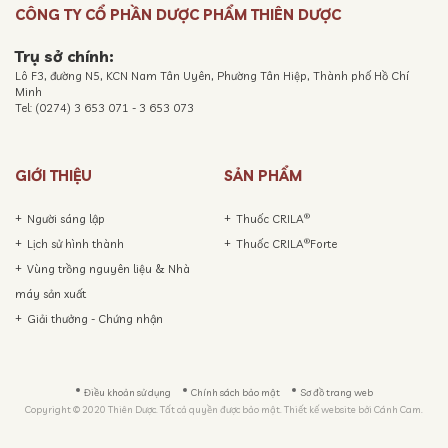
CÔNG TY CỔ PHẦN DƯỢC PHẨM THIÊN DƯỢC
Trụ sở chính:
Lô F3, đường N5, KCN Nam Tân Uyên, Phường Tân Hiệp, Thành phố Hồ Chí
Minh
Tel: (0274) 3 653 071 - 3 653 073
GIỚI THIỆU
SẢN PHẨM
®
Người sáng lập
Thuốc CRILA
®
Lịch sử hình thành
Thuốc CRILA
Forte
Vùng trồng nguyên liệu & Nhà
máy sản xuất
Giải thưởng - Chứng nhận
Điều khoản sử dụng
Chính sách bảo mật
Sơ đồ trang web
Copyright © 2020 Thiên Dược. Tất cả quyền được bảo mật. Thiết kế website bởi
Cánh Cam.