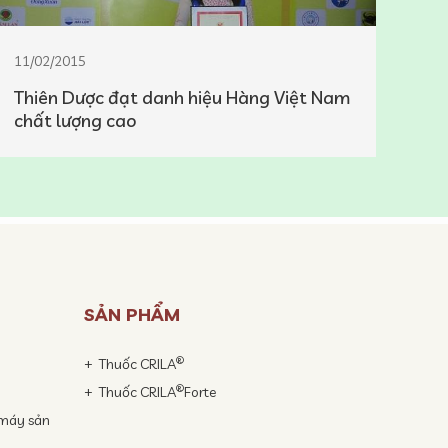
11/02/2015
23/
Thiên Dược đạt danh hiệu Hàng Việt Nam
Thi
chất lượng cao
SẢN PHẨM
®
Thuốc CRILA
®
Thuốc CRILA
Forte
 máy sản