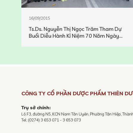
16/09/2015
Ts.Ds. Nguyễn Thị Ngọc Trâm Tham Dự
Buổi Diễu Hành Kỉ Niệm 70 Năm Ngày
Quốc Khánh 02/09
CÔNG TY CỔ PHẦN DƯỢC PHẨM THIÊN D
Trụ sở chính:
Lô F3, đường N5, KCN Nam Tân Uyên, Phường Tân Hiệp, Thàn
Tel: (0274) 3 653 071 - 3 653 073