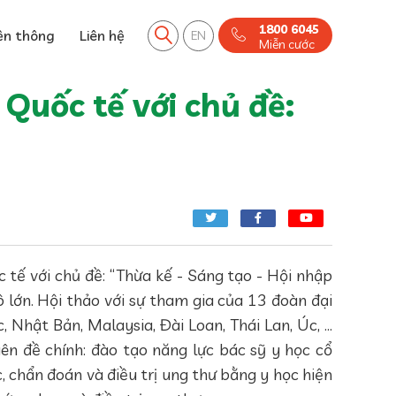
1800 6045
ền thông
Liên hệ
EN
Miễn cước
Quốc tế với chủ đề:
tế với chủ đề: “Thừa kế - Sáng tạo - Hội nhập
 lớn. Hội thảo với sự tham gia của 13 đoàn đại
Nhật Bản, Malaysia, Đài Loan, Thái Lan, Úc, ...
ên đề chính: đào tạo năng lực bác sỹ y học cổ
, chẩn đoán và điều trị ung thư bằng y học hiện