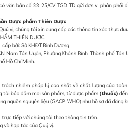
ó văn bản số 33-25/CV-TGD-TD gửi đơn vị phân phối đề
phần Dược phẩm Thiên Dược
uý vị, chúng tôi xin cung cấp các thông tin xác thực duy
PHẨM THIÊN DƯỢC
cấp bởi: Sở KHĐT Bình Dương
KCN Nam Tân Uyên, Phường Khánh Bình, Thành phố Tân Uy
ố Hồ Chí Minh.
ịu trách nhiệm pháp lý cao nhất về chất lượng của t
úng tôi bảo đảm mọi sản phẩm, từ dược phẩm
(thuốc)
đến 
ng nguồn nguyên liệu (GACP-WHO) như hồ sơ đã đăng k
 trực tiếp với chúng tôi theo thông tin trên.
g và hợp tác của Quý vị.