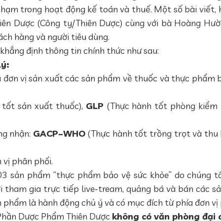
phạm trong hoạt động kế toán và thuế. Một số bài viết, 
ên Dược (Công ty/Thiên Dược) cùng với bà Hoàng Hườn
hách hàng và người tiêu dùng.
khẳng định thông tin chính thức như sau:
lý:
đơn vị sản xuất các sản phẩm về thuốc và thực phẩm b
 tốt sản xuất thuốc),
GLP
(Thực hành tốt phòng kiểm 
ng nhận:
GACP–WHO
(Thực hành tốt trồng trọt và thu 
 vị phân phối.
 03 sản phẩm “thực phẩm bảo vệ sức khỏe” do chúng tô
 tham gia trực tiếp live-tream, quảng bá và bán các s
n phẩm là hành động chủ ý và có mục đích từ phía đơn vị
ổ Phần Dược Phẩm Thiên Dược
không có văn phòng đại d