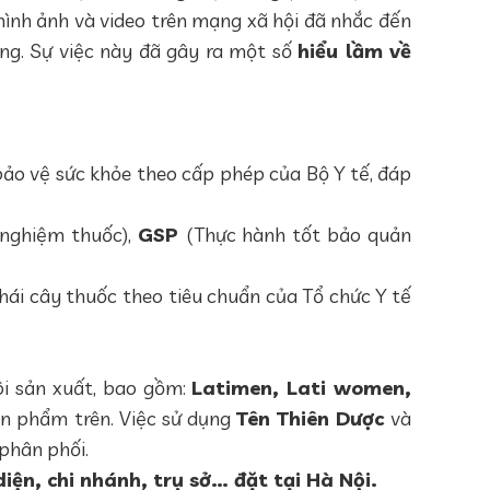
hình ảnh và video trên mạng xã hội đã nhắc đến
g. Sự việc này đã gây ra một số
hiểu lầm về
ảo vệ sức khỏe theo cấp phép của Bộ Y tế, đáp
nghiệm thuốc),
GSP
(Thực hành tốt bảo quản
hái cây thuốc theo tiêu chuẩn của Tổ chức Y tế
i sản xuất, bao gồm:
Latimen, Lati women,
ản phẩm trên. Việc sử dụng
Tên Thiên Dược
và
 phân phối.
iện, chi nhánh, trụ sở… đặt tại Hà Nội.