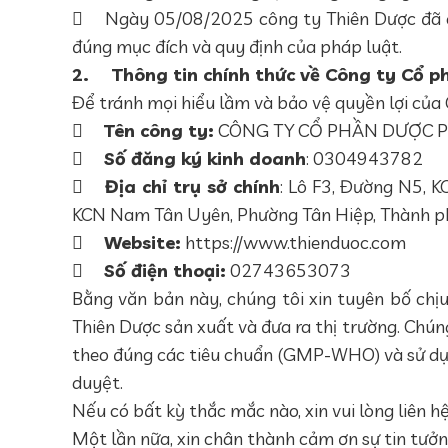

Ngày 05/08/2025 công ty Thiên Dược đã c
đúng mục đích và quy định của pháp luật.
2.
Thông tin chính thức về Công ty Cổ 
Để tránh mọi hiểu lầm và bảo vệ quyền lợi của Q

Tên công ty:
CÔNG TY CỔ PHẦN DƯỢC 

Số đăng ký kinh doanh
: 0304943782

Địa chỉ trụ sở chính
: Lô F3, Đường N5, 
KCN Nam Tân Uyên, Phường Tân Hiệp, Thành ph

Website:
https://www.thienduoc.com

Số điện thoại:
02743653073
Bằng văn bản này, chúng tôi xin tuyên bố ch
Thiên Dược sản xuất và đưa ra thị trường. Ch
theo đúng các tiêu chuẩn (GMP-WHO) và sử dụ
duyệt.
Nếu có bất kỳ thắc mắc nào, xin vui lòng liên hệ
Một lần nữa, xin chân thành cảm ơn sự tin tưởn