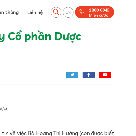
1800 6045
ền thông
Liên hệ
EN
Miễn cước
ty Cổ phần Dược
ược)
g tin về việc Bà Hoàng Thị Hường (còn được biết