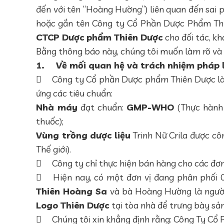
đến với tên “Hoàng Hường”) liên quan đến sai 
hoặc gắn tên Công ty Cổ Phần Dược Phẩm Thi
CTCP Dược phẩm Thiên Dược
cho đối tác, k
Bằng thông báo này, chúng tôi muốn làm rõ và 
1.
Về mối quan hệ và trách nhiệm pháp 

Công ty Cổ phần Dược phẩm Thiên Dược là 
ứng các tiêu chuẩn:
Nhà máy
đạt chuẩn:
GMP-WHO
(Thực hành
thuốc);
Vùng trồng dược liệu
Trinh Nữ Crila được cô
Thế giới).

Công ty chỉ thực hiện bán hàng cho các đơn

Hiện nay, có một đơn vị đang phân phối
Thiên Hoàng Sa
và bà Hoàng Hường là người
Logo Thiên Dược
tại tòa nhà để trưng bày sả

Chúng tôi xin khẳng định rằng: Công Ty C