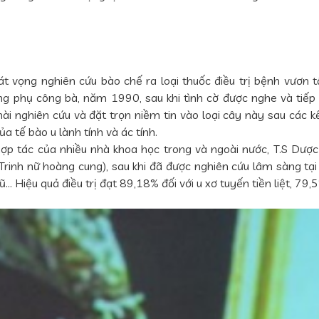
t vọng nghiên cứu bào chế ra loại thuốc điều trị bệnh vươn t
ng phụ công bà, năm 1990, sau khi tình cờ được nghe và tiếp 
mài nghiên cứu và đặt trọn niềm tin vào loại cây này sau các k
a tế bào u lành tính và ác tính.
 hợp tác của nhiều nhà khoa học trong và ngoài nước, T.S Dượ
Trinh nữ hoàng cung), sau khi đã được nghiên cứu lâm sàng tạ
 Hiệu quả điều trị đạt 89,18% đối với u xơ tuyến tiền liệt, 79,5