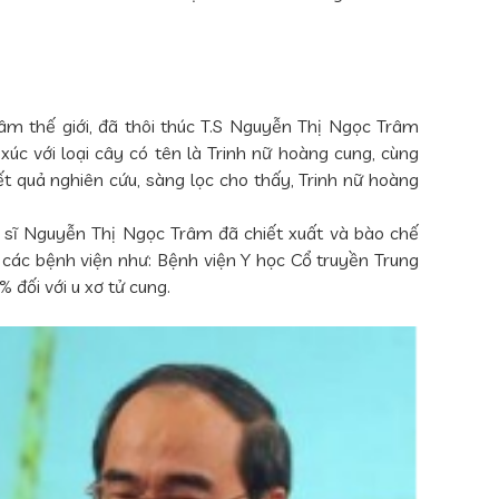
âm thế giới, đã thôi thúc T.S Nguyễn Thị Ngọc Trâm
xúc với loại cây có tên là Trinh nữ hoàng cung, cùng
ết quả nghiên cứu, sàng lọc cho thấy, Trinh nữ hoàng
c sĩ Nguyễn Thị Ngọc Trâm đã chiết xuất và bào chế
i các bệnh viện như: Bệnh viện Y học Cổ truyền Trung
% đối với u xơ tử cung.