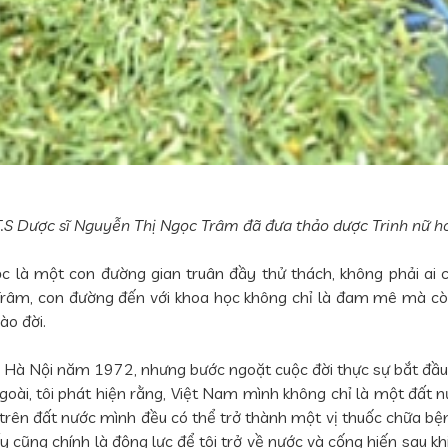
.S Dược sĩ Nguyễn Thị Ngọc Trâm đã đưa thảo dược Trinh nữ ho
ọc là một con đường gian truân đầy thử thách, không phải a
.S Trâm, con đường đến với khoa học không chỉ là đam mê mà c
ào đời.
c Hà Nội năm 1972, nhưng bước ngoặt cuộc đời thực sự bắt đầu 
ài, tôi phát hiện rằng, Việt Nam mình không chỉ là một đất n
trên đất nước mình đều có thể trở thành một vị thuốc chữa bện
y cũng chính là động lực để tôi trở về nước và cống hiến sau khi