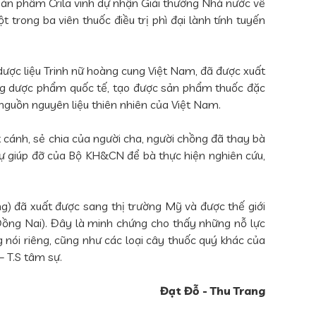
, sản phẩm Crila vinh dự nhận Giải thưởng Nhà nước về
 trong ba viên thuốc điều trị phì đại lành tính tuyến
 dược liệu Trinh nữ hoàng cung Việt Nam, đã được xuất
ng dược phẩm quốc tế, tạo được sản phẩm thuốc đặc
 nguồn nguyên liệu thiên nhiên của Việt Nam.
cánh, sẻ chia của người cha, người chồng đã thay bà
 sự giúp đỡ của Bộ KH&CN để bà thực hiện nghiên cứu,
ung) đã xuất được sang thị trường Mỹ và được thế giới
(Đồng Nai). Đây là minh chứng cho thấy những nỗ lực
 nói riêng, cũng như các loại cây thuốc quý khác của
– T.S tâm sự.
Đạt Đỗ - Thu Trang