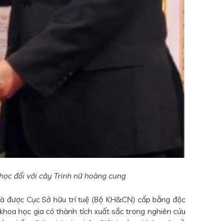
học đối với cây Trinh nữ hoàng cung
và được Cục Sở hữu trí tuệ (Bộ KH&CN) cấp bằng độc
khoa học gia có thành tích xuất sắc trong nghiên cứu