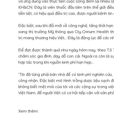
và ứng dụng vào thực tiễn cuộc sống đem lại nhiều lợ
KH&CN. Đây là viên thuốc đầu tiên trên thế giới điều
tiền liệt, có hiệu quả điều trị cao, được người bệnh t
Đặc biệt, sau khi đổi mới về công nghệ, tăng thời hạ
sang thị trường Mỹ thông qua Cty Crinum Health t
trị mang thương hiệu Việt... Đây là động lực để các
Để đạt được thành quả như ngày hôm nay, theo T.S T
chăm sóc gia đình, dạy dỗ con cái. Ngoài ra còn là 
hợp tác trong khi nguồn kinh phí hạn hẹp…
“Tôi đã từng phải bán nhà để có kinh phí nghiên cứu,
công nhận. Đặc biệt mô hình trồng dược liệu sạch đ
không biết mệt mỏi của tôi và các cộng sự trong việ
Việt Nam, để người Việt có cơ hội tiếp cận với sản p
Xem thêm: