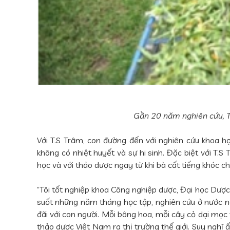
Gần 20 năm nghiên cứu, T
Với T.S Trâm, con đường đến với nghiên cứu khoa h
không có nhiệt huyết và sự hi sinh. Đặc biệt với T
học và với thảo dược ngay từ khi bà cất tiếng khóc ch
“Tôi tốt nghiệp khoa Công nghiệp dược, Đại học Dượ
suốt những năm tháng học tập, nghiên cứu ở nước ngo
đãi với con người. Mỗi bông hoa, mỗi cây cỏ dại mọc 
thảo dược Việt Nam ra thị trường thế giới. Suy nghĩ ấ