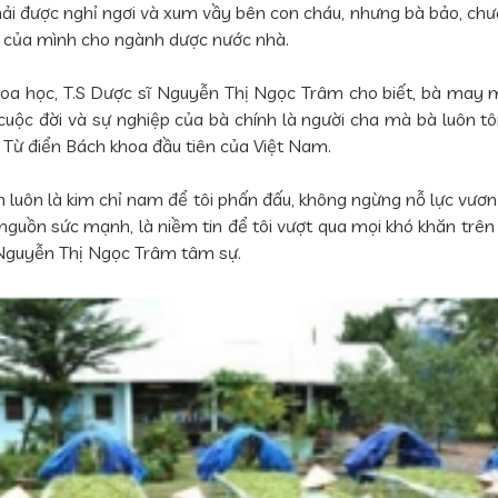
 ra phải được nghỉ ngơi và xum vầy bên con cháu, nhưng bà bảo, c
lực của mình cho ngành dược nước nhà.
hoa học, T.S Dược sĩ Nguyễn Thị Ngọc Trâm cho biết, bà may 
cuộc đời và sự nghiệp của bà chính là người cha mà bà luôn t
 Từ điển Bách khoa đầu tiên của Việt Nam.
ẫn luôn là kim chỉ nam để tôi phấn đấu, không ngừng nỗ lực vươ
là nguồn sức mạnh, là niềm tin để tôi vượt qua mọi khó khăn tr
 Nguyễn Thị Ngọc Trâm tâm sự.