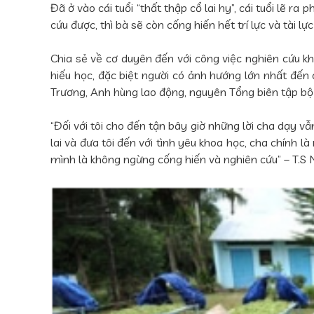
Đã ở vào cái tuổi “thất thập cổ lai hy”, cái tuổi lẽ
cứu được, thì bà sẽ còn cống hiến hết trí lực và tài 
Chia sẻ về cơ duyên đến với công việc nghiên cứu k
hiếu học, đặc biệt người có ảnh hướng lớn nhất đến 
Trương, Anh hùng lao động, nguyên Tổng biên tập bộ
“Đối với tôi cho đến tận bây giờ những lời cha dạy v
lai và đưa tôi đến với tình yêu khoa học, cha chính 
mình là không ngừng cống hiến và nghiên cứu” – T.S