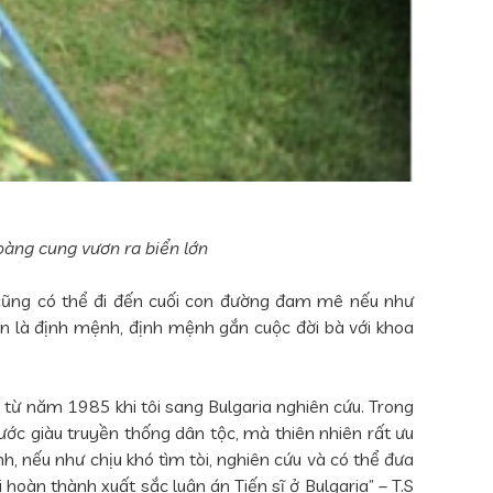
àng cung vươn ra biển lớn
i cũng có thể đi đến cuối con đường đam mê nếu như
òn là định mệnh, định mệnh gắn cuộc đời bà với khoa
từ năm 1985 khi tôi sang Bulgaria nghiên cứu. Trong
ước giàu truyền thống dân tộc, mà thiên nhiên rất ưu
h, nếu như chịu khó tìm tòi, nghiên cứu và có thể đưa
 hoàn thành xuất sắc luận án Tiến sĩ ở Bulgaria” – T.S