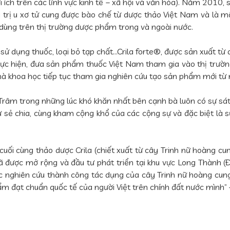
i ích trên các lĩnh vực kinh tế – xã hội và văn hóa). Năm 2010
 trị u xơ tử cung được bào chế từ dược thảo Việt Nam và là một
in dùng trên thị trường dược phẩm trong và ngoài nước.
n sử dụng thuốc, loại bỏ tạp chất…Crila forte®, được sản xuất từ
hực hiện, đưa sản phẩm thuốc Việt Nam tham gia vào thị trườ
 nhà khoa học tiếp tục tham gia nghiên cứu tạo sản phẩm mới từ
râm trong những lúc khó khăn nhất bên cạnh bà luôn có sự sát 
sự sẻ chia, cùng kham cộng khổ của các cộng sự và đặc biệt là
 cuối cùng thảo dược Crila (chiết xuất từ cây Trinh nữ hoàng c
ã được mở rộng và đầu tư phát triển tại khu vực Long Thành 
c nghiên cứu thành công tác dụng của cây Trinh nữ hoàng cung
hẩm đạt chuẩn quốc tế của người Việt trên chính đất nước mình” 