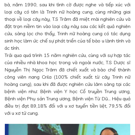
bà, năm 1990, sau khi tình cờ được nghe và tiếp xúc với
loại cây có tên là Trinh nữ hoàng cung, cùng những giai
thoại về loại cây này, T.S Trâm đã miệt mài nghiên cứu và
đặt trọn niềm tin vào loại cây này sau các kết quả nghiên
cứu, sàng lọc cho thấy, Trinh nữ hoàng cung có tác dụng
sinh học làm ức chế sự phát triển của tế bào u lành tính và
ác tính.
Trải qua quá trình 15 năm nghiên cứu, cùng với sự hợp tác
của nhiều nhà khoa học trong và ngoài nước, T.S Dược sĩ
Nguyễn Thị Ngọc Trâm đã chiết xuất và bào chế thành
công viên nang Crila (100% chiết xuất từ cây Trinh nữ
hoàng cung), sau khi đã được nghiên cứu lâm sàng tại các
bệnh viện như: Bệnh viện Y học Cổ truyền Trung ương,
Bệnh viện Phụ sản Trung ương, Bệnh viện Từ Dũ... Hiệu quả
điều trị đạt 89,18% đối với u xơ tuyến tiền liệt, 79,5% đối
với u xơ tử cung.