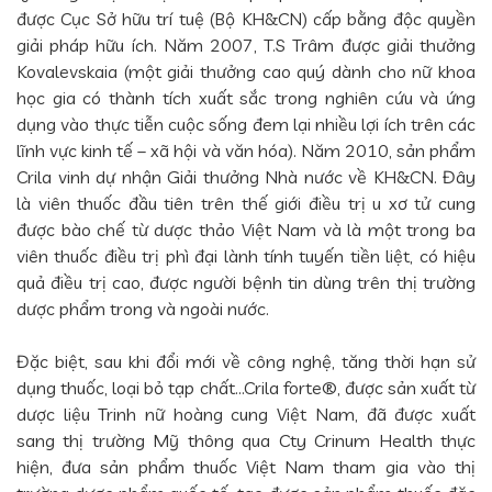
được Cục Sở hữu trí tuệ (Bộ KH&CN) cấp bằng độc quyền
giải pháp hữu ích. Năm 2007, T.S Trâm được giải thưởng
Kovalevskaia (một giải thưởng cao quý dành cho nữ khoa
học gia có thành tích xuất sắc trong nghiên cứu và ứng
dụng vào thực tiễn cuộc sống đem lại nhiều lợi ích trên các
lĩnh vực kinh tế – xã hội và văn hóa). Năm 2010, sản phẩm
Crila vinh dự nhận Giải thưởng Nhà nước về KH&CN. Đây
là viên thuốc đầu tiên trên thế giới điều trị u xơ tử cung
được bào chế từ dược thảo Việt Nam và là một trong ba
viên thuốc điều trị phì đại lành tính tuyến tiền liệt, có hiệu
quả điều trị cao, được người bệnh tin dùng trên thị trường
dược phẩm trong và ngoài nước.
Đặc biệt, sau khi đổi mới về công nghệ, tăng thời hạn sử
dụng thuốc, loại bỏ tạp chất…Crila forte®, được sản xuất từ
dược liệu Trinh nữ hoàng cung Việt Nam, đã được xuất
sang thị trường Mỹ thông qua Cty Crinum Health thực
hiện, đưa sản phẩm thuốc Việt Nam tham gia vào thị