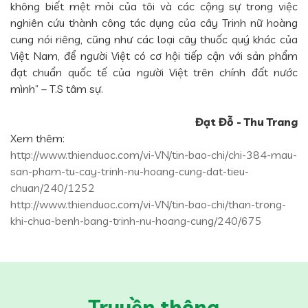
không biết mệt mỏi của tôi và các cộng sự trong việc
nghiên cứu thành công tác dụng của cây Trinh nữ hoàng
cung nói riêng, cũng như các loại cây thuốc quý khác của
Việt Nam, để người Việt có cơ hội tiếp cận với sản phẩm
đạt chuẩn quốc tế của người Việt trên chính đất nước
mình” – T.S tâm sự.
Đạt Đỗ - Thu Trang
Xem thêm:
http://www.thienduoc.com/vi-VN/tin-bao-chi/chi-384-mau-
san-pham-tu-cay-trinh-nu-hoang-cung-dat-tieu-
chuan/240/1252
http://www.thienduoc.com/vi-VN/tin-bao-chi/than-trong-
khi-chua-benh-bang-trinh-nu-hoang-cung/240/675
Truyền thông