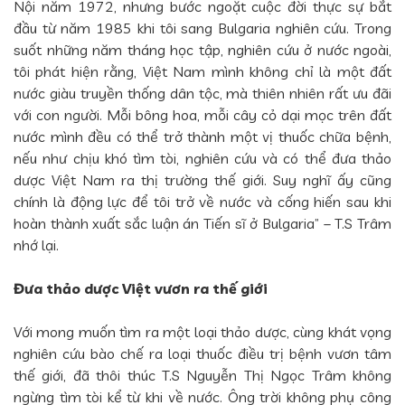
Nội năm 1972, nhưng bước ngoặt cuộc đời thực sự bắt
đầu từ năm 1985 khi tôi sang Bulgaria nghiên cứu. Trong
suốt những năm tháng học tập, nghiên cứu ở nước ngoài,
tôi phát hiện rằng, Việt Nam mình không chỉ là một đất
nước giàu truyền thống dân tộc, mà thiên nhiên rất ưu đãi
với con người. Mỗi bông hoa, mỗi cây cỏ dại mọc trên đất
nước mình đều có thể trở thành một vị thuốc chữa bệnh,
nếu như chịu khó tìm tòi, nghiên cứu và có thể đưa thảo
dược Việt Nam ra thị trường thế giới. Suy nghĩ ấy cũng
chính là động lực để tôi trở về nước và cống hiến sau khi
hoàn thành xuất sắc luận án Tiến sĩ ở Bulgaria” – T.S Trâm
nhớ lại.
Đưa thảo dược Việt vươn ra thế giới
Với mong muốn tìm ra một loại thảo dược, cùng khát vọng
nghiên cứu bào chế ra loại thuốc điều trị bệnh vươn tâm
thế giới, đã thôi thúc T.S Nguyễn Thị Ngọc Trâm không
ngừng tìm tòi kể từ khi về nước. Ông trời không phụ công