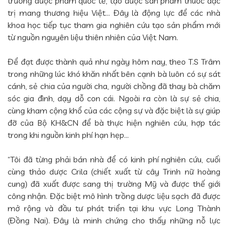
trường dược phẩm quốc tế, tạo được sản phẩm thuốc đặc
trị mang thương hiệu Việt... Đây là động lực để các nhà
khoa học tiếp tục tham gia nghiên cứu tạo sản phẩm mới
từ nguồn nguyên liệu thiên nhiên của Việt Nam.
Để đạt được thành quả như ngày hôm nay, theo T.S Trâm
trong những lúc khó khăn nhất bên cạnh bà luôn có sự sát
cánh, sẻ chia của người cha, người chồng đã thay bà chăm
sóc gia đình, dạy dỗ con cái. Ngoài ra còn là sự sẻ chia,
cùng kham cộng khổ của các cộng sự và đặc biệt là sự giúp
đỡ của Bộ KH&CN để bà thực hiện nghiên cứu, hợp tác
trong khi nguồn kinh phí hạn hẹp…
“Tôi đã từng phải bán nhà để có kinh phí nghiên cứu, cuối
cùng thảo dược Crila (chiết xuất từ cây Trinh nữ hoàng
cung) đã xuất được sang thị trường Mỹ và được thế giới
công nhận. Đặc biệt mô hình trồng dược liệu sạch đã được
mở rộng và đầu tư phát triển tại khu vực Long Thành
(Đồng Nai). Đây là minh chứng cho thấy những nỗ lực