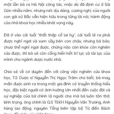
một lần bà ra Hà Nội công tác, mặc dù đã định cư ở Sài
Gòn nhiều năm, nhưng nét dịu dàng, cương nghị của người
con gái xứ Bắc vẫn hiện hữu trong từng lời nói, hành động
của nhà khoa học nhiều khát vọng này.
Đã ở vào cái tuổi “thất thập cổ lai hy”, cái tuổi lẽ ra phải
được nghỉ ngơi và xum vầy bên con cháu, nhưng bà bảo,
chưa thể nghỉ ngơi được, chừng nào còn khỏe còn nghiên
cứu được, thì bà sẽ còn cống hiến hết trí lực và tài lực của
mình cho ngành dược nước nhà.
Chia sẻ về cơ duyên đến với công việc nghiên cứu khoa
học, T.S Dược sĩ Nguyễn Thị Ngọc Trâm cho biết, bà may
mắn được sinh ra trong một gia đình có truyền thống hiếu
học, đặc biệt người có ảnh hướng lớn nhất đến cuộc đời và
sự nghiệp của bà chính là người cha mà bà luôn tôn thờ,
kính trọng, ông chính là G.S TSKH Nguyễn Văn Trương, Anh
hùng lao động, nguyên Tổng biên tập bộ Từ điển Bách