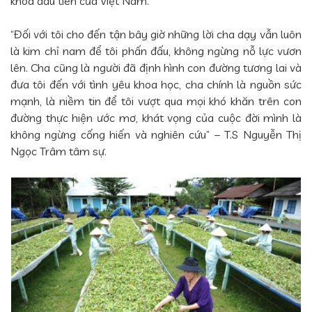
khoa đầu tiên của Việt Nam.
“Đối với tôi cho đến tận bây giờ những lời cha dạy vẫn luôn
là kim chỉ nam để tôi phấn đấu, không ngừng nỗ lực vươn
lên. Cha cũng là người đã định hình con đường tương lai và
đưa tôi đến với tình yêu khoa học, cha chính là nguồn sức
mạnh, là niềm tin để tôi vượt qua mọi khó khăn trên con
đường thực hiện ước mơ, khát vọng của cuộc đời mình là
không ngừng cống hiến và nghiên cứu” – T.S Nguyễn Thị
Ngọc Trâm tâm sự.