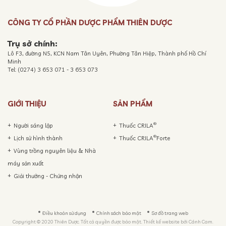
CÔNG TY CỔ PHẦN DƯỢC PHẨM THIÊN DƯỢC
Trụ sở chính:
Lô F3, đường N5, KCN Nam Tân Uyên, Phường Tân Hiệp, Thành phố Hồ Chí
Minh
Tel: (0274) 3 653 071 - 3 653 073
GIỚI THIỆU
SẢN PHẨM
®
Người sáng lập
Thuốc CRILA
®
Lịch sử hình thành
Thuốc CRILA
Forte
Vùng trồng nguyên liệu & Nhà
máy sản xuất
Giải thưởng - Chứng nhận
Điều khoản sử dụng
Chính sách bảo mật
Sơ đồ trang web
Copyright © 2020 Thiên Dược. Tất cả quyền được bảo mật. Thiết kế website bởi
Cánh Cam.