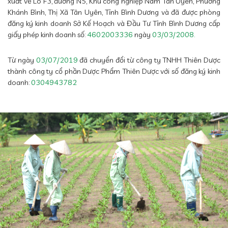
xuất về Lô F3, đường N5, Khu công nghiệp Nam Tân Uyên, Phường
Khánh Bình, Thị Xã Tân Uyên, Tỉnh Bình Dương và đã được phòng
đăng ký kinh doanh Sở Kế Hoạch và Đầu Tư Tỉnh Bình Dương cấp
giấy phép kinh doanh số:
4602003336
ngày
03/03/2008.
Từ ngày
03/07/2019
đã chuyển đổi từ công ty TNHH Thiên Dược
thành công ty cổ phần Dược Phẩm Thiên Dược với số đăng ký kinh
doanh:
0304943782