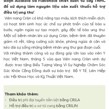
đoạn Alcaloid và Flavonoid chiết xuất từ cây TNHC
để sử dụng làm nguyên liệu sản xuất thuốc hỗ trợ
điều trị ung thư
”.
Viên nang Crilin có khả năng tạo máu, kích thích miễn dịch,
có hoạt tính sinh học ức chế sự phát triển của tế bào u
bướu, ngăn ngừa sự tạo mạch, gây độc tế bào ung thư.
Một số bệnh nhân khi sử dụng Crilin, bệnh tình đã thuyên
giảm rõ rệt, tăng cường sức khỏe, phòng ngừa di căn và
kéo dài sự sống những bệnh nhân ung thư giai đoạn cuối.
Với những thành công và sự đóng góp lớn lao vào nên Y
học Việt Nam, tháng 5 vừa qua Viên nang Crilin vinh dự
được trao tặng Biểu Tượng Vàng Vì Sự Nghiệp Chăm Sóc
Sức Khỏe Cộng Đồng dưới sự bảo trợ Bộ Y Tế, Liên Hiệp
các Hội Khoa Học và Kỹ Thuật Việt Nam..
Tham khảo thêm:
- Điều trị
phì đại tuyến tiền liệt
bằng CRILA
- Hỗ trợ điều trị
u xơ tử cung
bằng CRILIN