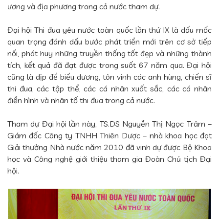
ương và địa phương trong cả nước tham dự.
Đại hội Thi đua yêu nước toàn quốc lần thứ IX là dấu mốc
quan trọng đánh dấu bước phát triển mới trên cơ sở tiếp
nối, phát huy những truyền thống tốt đẹp và những thành
tích, kết quả đã đạt được trong suốt 67 năm qua. Đại hội
cũng là dịp để biểu dương, tôn vinh các anh hùng, chiến sĩ
thi đua, các tập thể, các cá nhân xuất sắc, các cá nhân
điển hình và nhân tố thi đua trong cả nước.
Tham dự Đại hội lần này, TS.DS Nguyễn Thị Ngọc Trâm –
Giám đốc Công ty TNHH Thiên Dược – nhà khoa học đạt
Giải thưởng Nhà nước năm 2010 đã vinh dự được Bộ Khoa
học và Công nghệ giới thiệu tham gia Đoàn Chủ tịch Đại
hội.