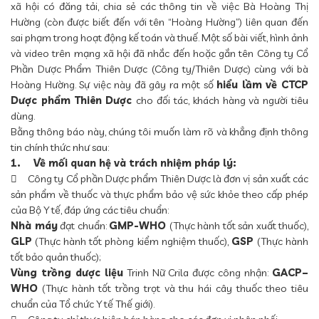
xã hội có đăng tải, chia sẻ các thông tin về việc Bà Hoàng Thị
Hường (còn được biết đến với tên “Hoàng Hường”) liên quan đến
sai phạm trong hoạt động kế toán và thuế. Một số bài viết, hình ảnh
và video trên mạng xã hội đã nhắc đến hoặc gắn tên Công ty Cổ
Phần Dược Phẩm Thiên Dược (Công ty/Thiên Dược) cùng với bà
Hoàng Hường. Sự việc này đã gây ra một số
hiểu lầm về CTCP
Dược phẩm Thiên Dược
cho đối tác, khách hàng và người tiêu
dùng.
Bằng thông báo này, chúng tôi muốn làm rõ và khẳng định thông
tin chính thức như sau:
1.
Về mối quan hệ và trách nhiệm pháp lý:

Công ty Cổ phần Dược phẩm Thiên Dược là đơn vị sản xuất các
sản phẩm về thuốc và thực phẩm bảo vệ sức khỏe theo cấp phép
của Bộ Y tế, đáp ứng các tiêu chuẩn:
Nhà máy
đạt chuẩn:
GMP-WHO
(Thực hành tốt sản xuất thuốc),
GLP
(Thực hành tốt phòng kiểm nghiệm thuốc),
GSP
(Thực hành
tốt bảo quản thuốc);
Vùng trồng dược liệu
Trinh Nữ Crila được công nhận:
GACP–
WHO
(Thực hành tốt trồng trọt và thu hái cây thuốc theo tiêu
chuẩn của Tổ chức Y tế Thế giới).