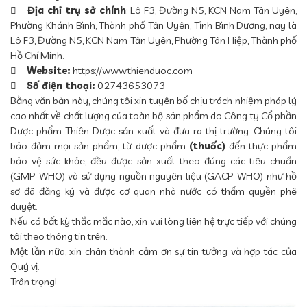

Địa chỉ trụ sở chính
: Lô F3, Đường N5, KCN Nam Tân Uyên,
Phường Khánh Bình, Thành phố Tân Uyên, Tỉnh Bình Dương, nay là
Lô F3, Đường N5, KCN Nam Tân Uyên, Phường Tân Hiệp, Thành phố
Hồ Chí Minh.

Website:
https://www.thienduoc.com

Số điện thoại:
02743653073
Bằng văn bản này, chúng tôi xin tuyên bố chịu trách nhiệm pháp lý
cao nhất về chất lượng của toàn bộ sản phẩm do Công ty Cổ phần
Dược phẩm Thiên Dược sản xuất và đưa ra thị trường. Chúng tôi
bảo đảm mọi sản phẩm, từ dược phẩm
(thuốc)
đến thực phẩm
bảo vệ sức khỏe, đều được sản xuất theo đúng các tiêu chuẩn
(GMP-WHO) và sử dụng nguồn nguyên liệu (GACP-WHO) như hồ
sơ đã đăng ký và được cơ quan nhà nước có thẩm quyền phê
duyệt.
Nếu có bất kỳ thắc mắc nào, xin vui lòng liên hệ trực tiếp với chúng
tôi theo thông tin trên.
Một lần nữa, xin chân thành cảm ơn sự tin tưởng và hợp tác của
Quý vị.
Trân trọng!