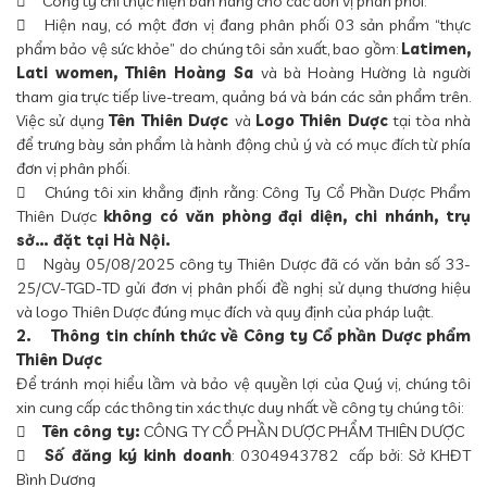

Công ty chỉ thực hiện bán hàng cho các đơn vị phân phối.

Hiện nay, có một đơn vị đang phân phối 03 sản phẩm “thực
phẩm bảo vệ sức khỏe” do chúng tôi sản xuất, bao gồm:
Latimen,
Lati women, Thiên Hoàng Sa
và bà Hoàng Hường là người
tham gia trực tiếp live-tream, quảng bá và bán các sản phẩm trên.
Việc sử dụng
Tên Thiên Dược
và
Logo Thiên Dược
tại tòa nhà
để trưng bày sản phẩm là hành động chủ ý và có mục đích từ phía
đơn vị phân phối.

Chúng tôi xin khẳng định rằng: Công Ty Cổ Phần Dược Phẩm
Thiên Dược
không có văn phòng đại diện, chi nhánh, trụ
sở… đặt tại Hà Nội.

Ngày 05/08/2025 công ty Thiên Dược đã có văn bản số 33-
25/CV-TGD-TD gửi đơn vị phân phối đề nghị sử dụng thương hiệu
và logo Thiên Dược đúng mục đích và quy định của pháp luật.
2.
Thông tin chính thức về Công ty Cổ phần Dược phẩm
Thiên Dược
Để tránh mọi hiểu lầm và bảo vệ quyền lợi của Quý vị, chúng tôi
xin cung cấp các thông tin xác thực duy nhất về công ty chúng tôi:

Tên công ty:
CÔNG TY CỔ PHẦN DƯỢC PHẨM THIÊN DƯỢC

Số đăng ký kinh doanh
: 0304943782
cấp bởi: Sở KHĐT
Bình Dương