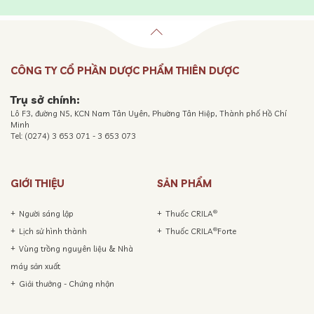
CÔNG TY CỔ PHẦN DƯỢC PHẨM THIÊN DƯỢC
Trụ sở chính:
Lô F3, đường N5, KCN Nam Tân Uyên, Phường Tân Hiệp, Thành phố Hồ Chí
Minh
Tel: (0274) 3 653 071 - 3 653 073
GIỚI THIỆU
SẢN PHẨM
®
Người sáng lập
Thuốc CRILA
®
Lịch sử hình thành
Thuốc CRILA
Forte
Vùng trồng nguyên liệu & Nhà
máy sản xuất
Giải thưởng - Chứng nhận