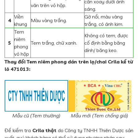
cần xoay dưới ánh
vân trên vỏ hộp.
sáng.
Viền
Gờ nổi, màu vàng
4
Màu vàng trắng.
khung
trắng, có ánh kim.
Tem
Không có tem, được
niêm
5
Tem trắng, chữ xanh.
cố định bằng băng
phong
dính/ băng keo.
vỏ hộp
Thay đổi Tem niêm phong dán trên lọ/chai Crila kể từ
lô 471013:
Mẫu cũ (Tem thường)
Mẫu mới (Tem chống giả)
Để kiểm tra
Crila thật
do Công ty TNHH Thiên Dược sản
xuất, quý khách hàng có thể sử dụng phương pháp sau: