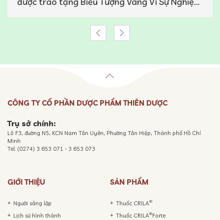
được trao tặng Biểu Tượng Vàng Vì Sự Nghiệp
Chăm Sóc Sức Khỏe Cộng Đồng
CÔNG TY CỔ PHẦN DƯỢC PHẨM THIÊN DƯỢC
Trụ sở chính:
Lô F3, đường N5, KCN Nam Tân Uyên, Phường Tân Hiệp, Thành phố Hồ Chí
Minh
Tel: (0274) 3 653 071 - 3 653 073
GIỚI THIỆU
SẢN PHẨM
®
Người sáng lập
Thuốc CRILA
®
Lịch sử hình thành
Thuốc CRILA
Forte