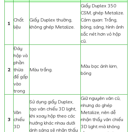
Giấy Duplex 350
CSM, ghép Metalize.
Chất
Giấy Duplex thường,
Cảm quan: Trắng,
1
liệu
không ghép Metalize.
bóng, sáng, hình ảnh
sắc nét hơn vỏ hộp
cũ.
Đáy
hộp và
phần
Màu bạc ánh kim,
2
thừa
Màu trắng.
bóng
để gấp
vào
trong
Giữ nguyên vân cũ,
Sử dụng giấy Duplex,
nhưng do ghép
tạo vân chiếu 3D light,
Vân
Metalize, nên dễ
khi xoay hộp theo các
3
chiếu
nhận thấy vân chiếu
hướng khác nhau dưới
3D
3D light mà không
ánh sáng sẽ nhận thấy