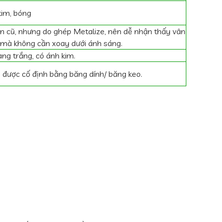
kim, bóng
n cũ, nhưng do ghép Metalize, nên dễ nhận thấy vân
t mà không cần xoay dưới ánh sáng.
ng trắng, có ánh kim.
 được cố định bằng băng dính/ băng keo.