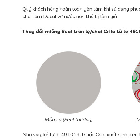
Quý khách hàng hoàn toàn yên tâm khi sử dụng phư
cho Tem Decal vỡ nước nên khó bị làm giả.
Thay đổi miếng Seal trên lọ/chai Crila từ lô 491
Mẫu cũ (Seal thường)
M
Như vậy, kể từ lô 491013, thuốc Crila xuất hiện trên