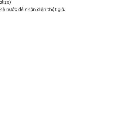
lize)
ệ nước để nhận diện thật giả.