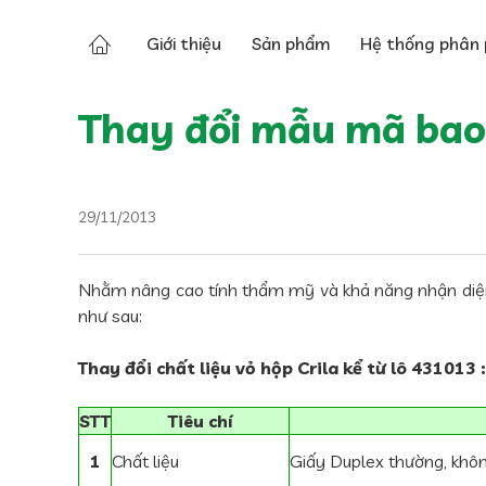
Tin tức
Tin về Thiên Dược
Giới thiệu
Sản phẩm
Hệ thống phân 
Thay đổi mẫu mã bao 
29/11/2013
Nhằm nâng cao tính thẩm mỹ và khả năng nhận diện
như sau:
Thay đổi chất liệu vỏ hộp Crila kể từ lô 431013 :
STT
Tiêu chí
1
Chất liệu
Giấy Duplex thường, khô