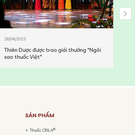
26/04/2015
11/
Thiên Dược được trao giải thưởng "Ngôi
Thi
sao thuốc Việt"
chấ
SẢN PHẨM
®
Thuốc CRILA