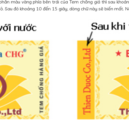
o phần màu vàng phía bên trái của Tem chống giả thì sau khoả
 Sau đó khoảng 10 đến 15 giây, dòng chữ này sẽ biến mất. Nếu