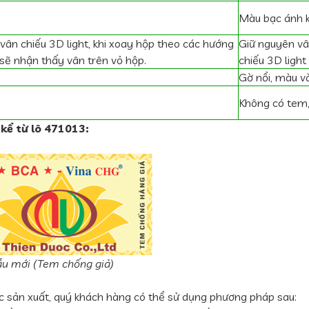
Màu bạc ánh 
vân chiếu 3D light, khi xoay hộp theo các hướng
Giữ nguyên vâ
sẽ nhận thấy vân trên vỏ hộp.
chiếu 3D ligh
Gờ nổi, màu và
Không có tem,
 kể từ lô 471013:
u mới (Tem chống giả)
 sản xuất, quý khách hàng có thể sử dụng phương pháp sau: