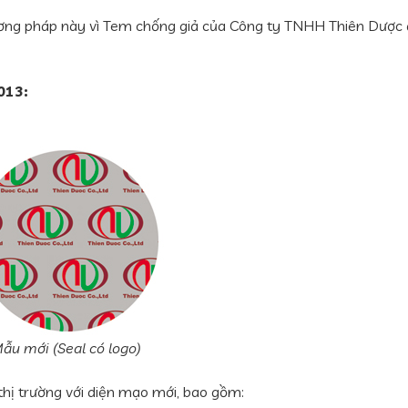
ơng pháp này vì Tem chống giả của Công ty TNHH Thiên Dược
013:
ẫu mới (Seal có logo)
 thị trường với diện mạo mới, bao gồm: