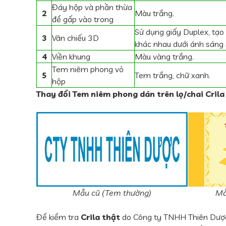
Đáy hộp và phần thừa
2
Màu trắng.
để gấp vào trong
Sử dụng giấy Duplex, tạo 
3
Vân chiếu 3D
khác nhau dưới ánh sáng 
4
Viền khung
Màu vàng trắng.
Tem niêm phong vỏ
5
Tem trắng, chữ xanh.
hộp
Thay đổi Tem niêm phong dán trên lọ/chai Crila
Mẫu cũ (Tem thường)
Mẫ
Để kiểm tra
Crila thật
do Công ty TNHH Thiên Dược