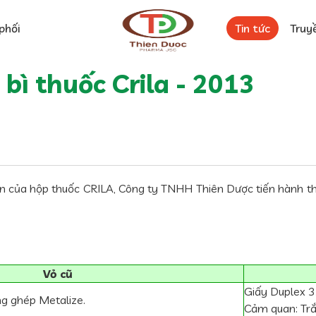
phối
Tin tức
Truy
bì thuốc Crila - 2013
 của hộp thuốc CRILA, Công ty TNHH Thiên Dược tiến hành t
Vỏ cũ
Giấy Duplex 3
ng ghép Metalize.
Cảm quan: Trắ