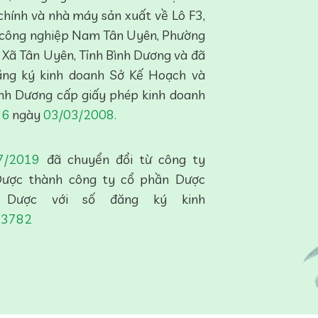
chính và nhà máy sản xuất về Lô F3,
 công nghiệp Nam Tân Uyên, Phường
ị Xã Tân Uyên, Tỉnh Bình Dương và đã
ng ký kinh doanh Sở Kế Hoạch và
ình Dương cấp giấy phép kinh doanh
36
ngày
03/03/2008.
07/2019
đã chuyển đổi từ công ty
ược thành công ty cổ phần Dược
 Dược với số đăng ký kinh
43782