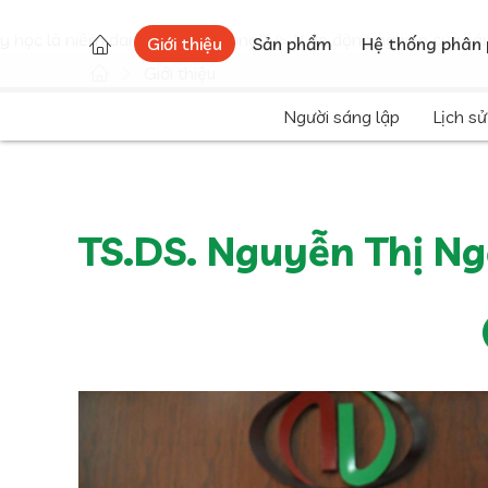
"Lao động nghiên cứu sáng tạo trong y học là niềm đam mê, là 
y học là niềm đam mê, là lẽ sống"" />
"Lao động nghiên cứu sán
Giới thiệu
Sản phẩm
Hệ thống phân 
Giới thiệu
Người sáng lập
Lịch sử
TS.DS. Nguyễn Thị N