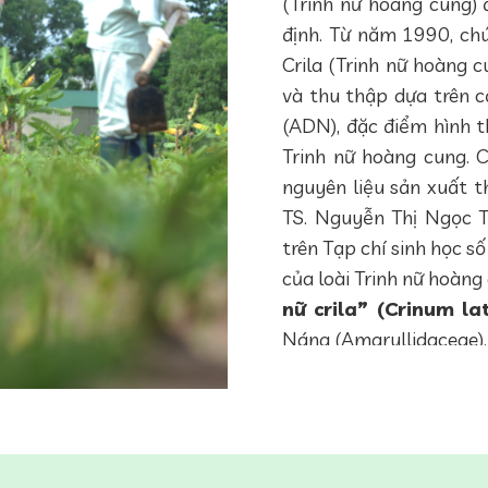
(Trinh nữ hoàng cung)
định. Từ năm 1990, chú
Crila (Trinh nữ hoàng 
và thu thập dựa trên cơ
(ADN), đặc điểm hình 
Trinh nữ hoàng cung. C
nguyên liệu sản xuất th
TS. Nguyễn Thị Ngọc 
trên Tạp chí sinh học s
của loài Trinh nữ hoàng
nữ crila” (Crinum la
Náng (Amaryllidaceae).
Sau khi chọn đúng giống
tính sinh học ngăn ngừa
hệ miễn dịch để làm ng