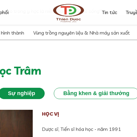
lẽ sống"" />
"Lao động nghiên cứu sáng tạo trong y học là niềm
g tạo trong y học là niềm đam mê, là lẽ sống"" />
phối
Tin tức
Truy
 hình thành
Vùng trồng nguyên liệu & Nhà máy sản xuất
gọc Trâm
Sự nghiệp
Bằng khen & giải thưởng
HỌC VỊ
Dược sĩ, Tiến sĩ hóa học - năm 1991