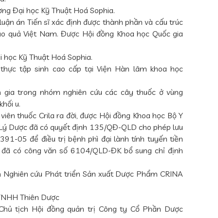
ng Đại học Kỹ Thuật Hoá Sophia.
ận án Tiến sĩ xác định được thành phần và cấu trúc
hảo quả Việt Nam. Được Hội đồng Khoa học Quốc gia
 học Kỹ Thuật Hoá Sophia.
hực tập sinh cao cấp tại Viện Hàn lâm khoa học
 gia trong nhóm nghiên cứu các cây thuốc ở vùng
hối u.
 viên thuốc Crila ra đời, được Hội đồng Khoa học Bộ Y
Lý Dược đã có quyết định 135/QĐ-QLD cho phép lưu
91-05 để điều trị bệnh phì đại lành tính tuyến tiền
 đã có công văn số 6104/QLD-ĐK bổ sung chỉ định
Nghiên cứu Phát triển Sản xuất Dược Phẩm CRINA
TNHH Thiên Dược
hủ tịch Hội đồng quản trị Công ty Cổ Phần Dược