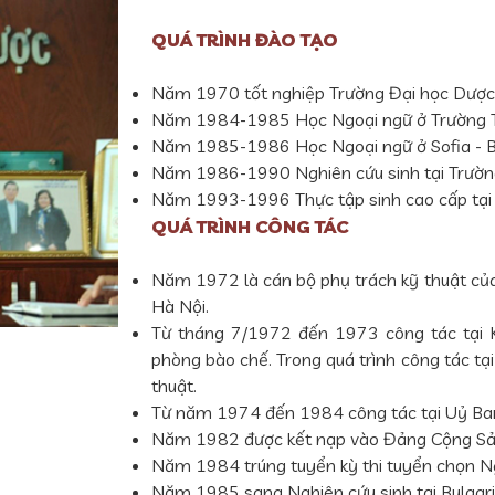
QUÁ TRÌNH ĐÀO TẠO
Năm 1970 tốt nghiệp Trường Đại học Dược
Năm 1984-1985 Học Ngoại ngữ ở Trường T
Năm 1985-1986 Học Ngoại ngữ ở Sofia - Bu
Năm 1986-1990 Nghiên cứu sinh tại Trường 
Năm 1993-1996 Thực tập sinh cao cấp tại 
QUÁ TRÌNH CÔNG TÁC
Năm 1972 là cán bộ phụ trách kỹ thuật củ
Hà Nội.
Từ tháng 7/1972 đến 1973 công tác tại K
phòng bào chế. Trong quá trình công tác tại
thuật.
Từ năm 1974 đến 1984 công tác tại Uỷ Ba
Năm 1982 được kết nạp vào Đảng Cộng Sả
Năm 1984 trúng tuyển kỳ thi tuyển chọn Ng
Năm 1985 sang Nghiên cứu sinh tại Bulgari