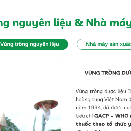
ng nguyên liệu & Nhà máy
Vùng trồng nguyên liệu
Nhà máy sản xuất
VÙNG TRỒNG DƯỢ
Vùng trồng dược liệu Tr
hoàng cung Việt Nam đ
năm 1994, đã được nuô
tiêu chí
GACP – WHO (t
thuốc theo tổ chức y