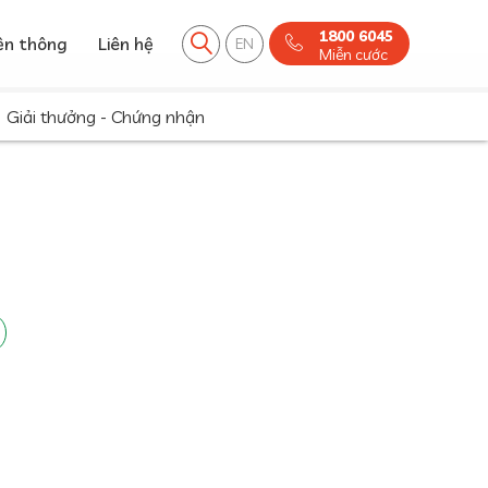
 đam mê, là lẽ sống"" />
"Lao động nghiên cứu sáng tạo trong
1800 6045
ền thông
Liên hệ
EN
Miễn cước
Giải thưởng - Chứng nhận