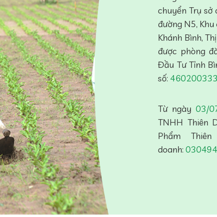
chuyển Trụ sở 
đường N5, Khu
Khánh Bình, Th
được phòng đă
Đầu Tư Tỉnh B
số:
46020033
Từ ngày
03/
TNHH Thiên D
Phẩm Thiên
doanh:
03049