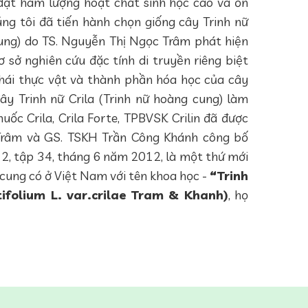
 đạt hàm lượng hoạt chất sinh học cao và ổn
ng tôi đã tiến hành chọn giống cây Trinh nữ
cung) do TS. Nguyễn Thị Ngọc Trâm phát hiện
 sở nghiên cứu đặc tính di truyền riêng biệt
thái thực vật và thành phần hóa học của cây
ây Trinh nữ Crila (Trinh nữ hoàng cung) làm
uốc Crila, Crila Forte, TPBVSK Crilin đã được
Trâm và GS. TSKH Trần Công Khánh công bố
ố 2, tập 34, tháng 6 năm 2012, là một thứ mới
 cung có ở Việt Nam với tên khoa học -
“Trinh
tifolium L. var.crilae Tram & Khanh)
, họ
 Trinh nữ Crila (Trinh nữ hoàng cung) có hoạt
 sự phát triển của tế bào khối u và kích thích
uyên liệu sản xuất thuốc. Chúng tôi đã chọn