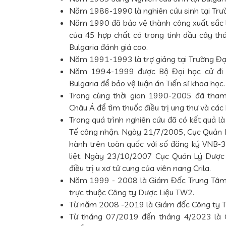
Năm 1986-1990 là nghiên cứu sinh tại Trườ
Năm 1990 đã bảo vệ thành công xuất sắc lu
của 45 hợp chất có trong tinh dầu cây t
Bulgaria đánh giá cao.
Năm 1991-1993 là trợ giảng tại Trường Đại
Năm 1994-1999 được Bộ Đại học cử đi t
Bulgaria để bảo vệ luận án Tiến sĩ khoa học.
Trong cùng thời gian 1990-2005 đã tham
Châu Á để tìm thuốc điều trị ung thư và các k
Trong quá trình nghiên cứu đã có kết quả là
Tế công nhận. Ngày 21/7/2005, Cục Quản 
hành trên toàn quốc với số đăng ký VNB-33
liệt. Ngày 23/10/2007 Cục Quản Lý Dược
điều trị u xơ tử cung của viên nang Crila.
Năm 1999 - 2008 là Giám Đốc Trung Tâm 
trực thuộc Công ty Dược Liệu TW2.
Từ năm 2008 -2019 là Giám đốc Công ty 
Từ tháng 07/2019 đến tháng 4/2023 là C