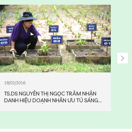
18/02/2016
04/
TS.DS NGUYỄN THỊ NGỌC TRÂM NHẬN
Ts.
DANH HIỆU DOANH NHÂN ƯU TÚ SÁNG
tha
TẠO THỜI KỲ ĐỔI MỚI
nướ