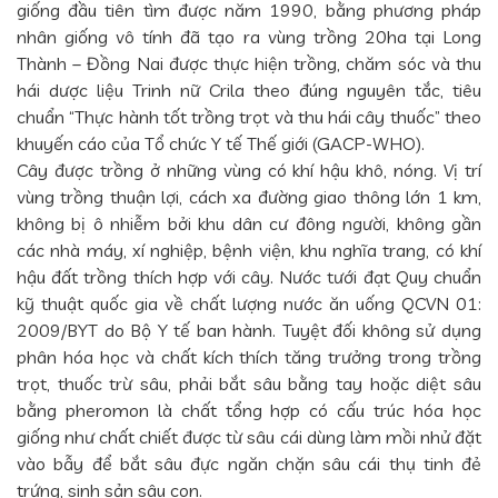
giống đầu tiên tìm được năm 1990, bằng phương pháp
nhân giống vô tính đã tạo ra vùng trồng 20ha tại Long
Thành – Đồng Nai được thực hiện trồng, chăm sóc và thu
hái dược liệu Trinh nữ Crila theo đúng nguyên tắc, tiêu
chuẩn “Thực hành tốt trồng trọt và thu hái cây thuốc” theo
khuyến cáo của Tổ chức Y tế Thế giới (GACP-WHO).
Cây được trồng ở những vùng có khí hậu khô, nóng. Vị trí
vùng trồng thuận lợi, cách xa đường giao thông lớn 1 km,
không bị ô nhiễm bởi khu dân cư đông người, không gần
các nhà máy, xí nghiệp, bệnh viện, khu nghĩa trang, có khí
hậu đất trồng thích hợp với cây. Nước tưới đạt Quy chuẩn
kỹ thuật quốc gia về chất lượng nước ăn uống QCVN 01:
2009/BYT do Bộ Y tế ban hành. Tuyệt đối không sử dụng
phân hóa học và chất kích thích tăng trưởng trong trồng
trọt, thuốc trừ sâu, phải bắt sâu bằng tay hoặc diệt sâu
bằng pheromon là chất tổng hợp có cấu trúc hóa học
giống như chất chiết được từ sâu cái dùng làm mồi nhử đặt
vào bẫy để bắt sâu đực ngăn chặn sâu cái thụ tinh đẻ
trứng, sinh sản sâu con.