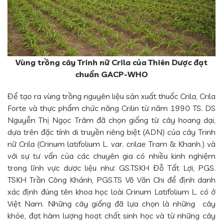
Vùng trồng cây Trinh nữ Crila của Thiên Dược đạt
chuẩn GACP-WHO
Để tạo ra vùng trồng nguyên liệu sản xuất thuốc Crila, Crila
Forte và thực phẩm chức năng Crilin từ năm 1990 TS. DS
Nguyễn Thị Ngọc Trâm đã chọn giống từ cây hoang dại,
dựa trên đặc tính di truyền riêng biệt (ADN) của cây Trinh
nữ Crila (Crinum latifolium L. var. crilae Tram & Khanh.) và
với sự tư vấn của các chuyên gia có nhiều kinh nghiệm
trong lĩnh vực dược liệu như: GS.TSKH Đỗ Tất Lợi, PGS.
TSKH Trần Công Khánh, PGS.TS Võ Văn Chi để định danh
xác định đúng tên khoa học loài Crinum Latifolium L. có ở
Việt Nam. Những cây giống đã lựa chọn là những cây
khỏe, đạt hàm lượng hoạt chất sinh học và từ những cây