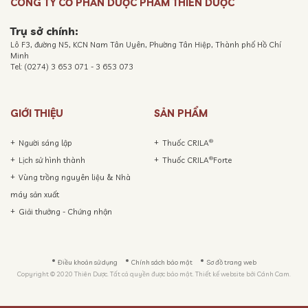
CÔNG TY CỔ PHẦN DƯỢC PHẨM THIÊN DƯỢC
Trụ sở chính:
Lô F3, đường N5, KCN Nam Tân Uyên, Phường Tân Hiệp, Thành phố Hồ Chí
Minh
Tel: (0274) 3 653 071 - 3 653 073
GIỚI THIỆU
SẢN PHẨM
®
Người sáng lập
Thuốc CRILA
®
Lịch sử hình thành
Thuốc CRILA
Forte
Vùng trồng nguyên liệu & Nhà
máy sản xuất
Giải thưởng - Chứng nhận
Điều khoản sử dụng
Chính sách bảo mật
Sơ đồ trang web
Copyright © 2020 Thiên Dược. Tất cả quyền được bảo mật. Thiết kế website bởi
Cánh Cam.