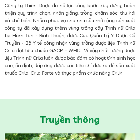
Công ty Thiên Dược đã nỗ lực từng bước xây dựng, hoàn
thiện quy trình chọn, nhân giống, trồng, chăm sóc, thu hái
và chế biến. Nhằm phục vụ cho nhu cầu mở rộng sản xuất
công ty đã xây dựng thêm vùng trồng cậy Trinh nữ Crila
tại Hàm Tân - Bình Thuận, được Cục Quản Lý Y Dược Cổ
Truyền - Bộ Y tế công nhận vùng trồng dược liệu Trinh nữ
Crila đạt tiêu chuẩn GACP – WHO. Vì vậy chất lượng dược
liệu Trinh nữ Crila luôn được bảo đảm có hoạt tính sinh học
cao, ổn định, đáp ứng được các tiêu chí đưa ra để sản xuất
thuốc Crila, Crila Forte và thực phẩm chức năng Crilin.
Truyền thông