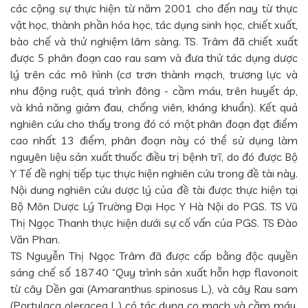
các cộng sự thực hiện từ năm 2001 cho đến nay từ thực
vật học, thành phần hóa học, tác dụng sinh học, chiết xuất,
bào chế và thử nghiệm lâm sàng. TS. Trâm đã chiết xuất
được 5 phân đoạn cao rau sam và đưa thử tác dụng dược
lý trên các mô hình (cơ trơn thành mạch, trương lực và
nhu động ruột, quá trình đông - cầm máu, trên huyết áp,
và khả năng giảm đau, chống viên, kháng khuẩn). Kết quả
nghiên cứu cho thấy trong đó có một phân đoạn đạt điểm
cao nhất 13 điểm, phân đoạn này có thể sử dụng làm
nguyên liệu sản xuất thuốc điều trị bệnh trĩ, do đó được Bộ
Y Tế đề nghị tiếp tục thực hiện nghiên cứu trong đề tài này.
Nội dung nghiên cứu dược lý của đề tài được thực hiện tại
Bộ Môn Dược Lý Trường Đại Học Y Hà Nội do PGS. TS Vũ
Thị Ngọc Thanh thực hiện dưới sự cố vấn của PGS. TS Đào
Văn Phan.
TS Nguyễn Thị Ngọc Trâm đã được cấp bằng độc quyền
sáng chế số 18740 “Quy trình sản xuất hỗn hợp flavonoit
từ cây Dền gai (Amaranthus spinosus L.), và cây Rau sam
(Portulaca oleracea L.) có tác dụng co mạch và cầm máu,