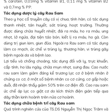
% caroten, 0,03mg % vitamin B1, 0,11 mg % vitamin B2
và 0,7mg % PP.
Tác dụng dược lý cây Rau Sam
Theo y học cổ truyền cây có vị chua, tính hàn, có tác dụng
thanh nhiệt, tán huyết, sát trùng, hoạt trường. Thường
được dùng chữa huyết nhiệt, đái ra máu, ho ra máu, ung
nhọt, lở ngứa, đại tiện táo bón, kiết lị ra máu, ho gà. Còn
dùng trị giun kim, giun đũa. Ngoài ra Rau sam có tác dụng
làm co mạch, ức chế vi trùng lỵ, thương hàn, vi trùng gây
bệnh ngoài da và bệnh lao.
Lợi tiểu và chống choáng, tác dụng đối với lỵ, trực khuẩn,
cấp tính, ho lâu ngày, chữa mụn nhọt, sưng đau. Cao nước
rau sam làm giảm đáng kể trương lực cơ ở bệnh nhân ở
chứng co cơ, ở một số bệnh nhân co cơ cứng, cơ gấp hoặc
duỗi, đã nhận thấy giảm 50% trên cơ điện đồ. Cao rau sam
ức chế áp lực co giật cơ do kích thích điện gián tiếp qua
dây thần kinh hoành trên nửa cơ hoành.
Tác dụng chữa bệnh trĩ cây Rau sam
Quá trình nghiên cứu của TS.DS Nguyễn Thị Ngọc Trâm và