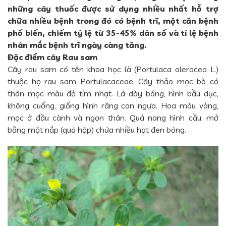
những cây thuốc được sử dụng nhiều nhất hỗ trợ
chữa nhiều bệnh trong đó có bệnh trĩ, một căn bệnh
phổ biến, chiếm tỷ lệ từ 35-45% dân số và tỉ lệ bệnh
nhân mắc bệnh trĩ ngày càng tăng.
Đặc điểm cây Rau sam
Cây rau sam có tên khoa học là (Portulaca oleracea L.)
thuộc họ rau sam Portulacaceae. Cây thảo mọc bò có
thân mọc màu đỏ tím nhạt. Lá dày bóng, hình bầu dục,
không cuống, giống hình răng con ngựa. Hoa màu vàng,
mọc ở đầu cành và ngọn thân. Quả nang hình cầu, mở
bằng một nắp (quả hộp) chứa nhiều hạt đen bóng.