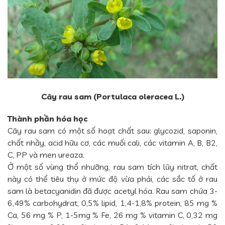
Cây rau sam (Portulaca oleracea L.)
Thành phần hóa học
Cây rau sam có một số hoạt chất sau: glycozid, saponin,
chất nhầy, acid hữu cơ, các muối cali, các vitamin A, B, B2,
C, PP và men ureaza.
Ở một số vùng thổ nhưỡng, rau sam tích lũy nitrat, chất
này có thể tiêu thụ ở mức độ vừa phải, các sắc tố ở rau
sam là betacyanidin đã được acetyl hóa. Rau sam chứa 3-
6,49% carbohydrat, 0,5% lipid, 1,4-1,8% protein, 85 mg %
Ca, 56 mg % P, 1-5mg % Fe, 26 mg % vitamin C, 0,32 mg