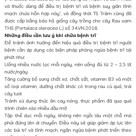
và thuốc dùng để điều trị bệnh trĩ và bệnh suy giãn tĩnh
mạch chứa hỗn hợp này”, và đồng thời TS Trâm cũng đã
được cấp bằng bảo hộ giống cây trồng cho cây Rau sam
THS (Portulaca oleracea L.) số 34.VN.2018.
Những điều cần lưu ý khi chữa bệnh trĩ
Để tránh ảnh hưởng đến hiệu quả điều trị bệnh trĩ người
bệnh cần áp dụng các biện pháp phòng ngừa bệnh trĩ tái
phát như:
Uống nhiều nước lọc mỗi ngày, nên uống đủ từ 2 – 2,5 lít
nước/ngày
Tăng cường bổ sung chất xơ, chất sắt, vitamin B3 và một
số loại vitamin, dưỡng chất khác có trong rau củ quả, trái
cây tươi
Tránh sử dụng thức ăn cay nóng, thực phẩm đã qua quá
trình chiên xào nhiều dầu mỡ
Tập thể dục mỗi ngày, không nên ngồi lâu một chỗ mà
phải đứng lên di chuyển. Điều này sẽ giúp giảm áp lực lên
các búi trĩ và tĩnh mạch, ngăn ngừa bệnh phát triển theo